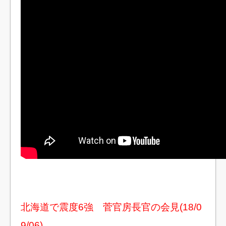
北海道で震度6強 菅官房長官の会見(18/0
9/06)