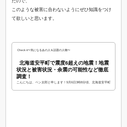
たので、
このような被害に合わないようにぜひ知識をつけ
て欲しいと思います。
Check it〜気になるあの人＆話題の人物〜
北海道安平町で震度6超えの地震！地震
状況と被害状況・余震の可能性など徹底
調査！
こんにちは、ペン太郎と申します！9月6日3時8分頃、北海道安平町
で強い地震（震度６強）が発生しました！地震が起きたのが深夜だ
ということで現地は混乱しているようで...