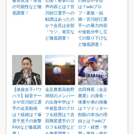
被害状況・余震
公開！衝撃の音
の経歴や学歴
の可能性など徹
声内容とは？宮
は？wikiプロ
底調査！
川紗江選手への
フ・家族・結
勧誘はあったの
婚・宮川紗江選
か？会見は全部
手への暴力内容
「ウソ」発言な
や仮処分申し立
ど徹底調査！
ての取り下げな
ど徹底調査！
【体操女子パワ
金足農業高校野
吉田輝星（金足
ハラ】録音デー
球部のメンバー
農業）の身長・
タや宮川紗江選
の出身中学は？
体重や弟の画像
手の会見動画
中泉監督のプロ
は？ツイッター
は？経緯は？塚
フ＆経歴は？吉
削除の本当の理
原千恵子の衝撃
田輝星選手のプ
由とは？wikiプ
FAXなど徹底調
ロフ＆経歴など
ロフ・経歴・学
査！
も徹底調査！
歴・家族・彼女