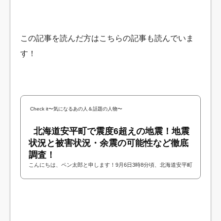
この記事を読んだ方はこちらの記事も読んでいま
す！
Check it〜気になるあの人＆話題の人物〜
北海道安平町で震度6超えの地震！地震
状況と被害状況・余震の可能性など徹底
調査！
こんにちは、ペン太郎と申します！9月6日3時8分頃、北海道安平町
で強い地震（震度６強）が発生しました！地震が起きたのが深夜だ
ということで現地は混乱しているようで...