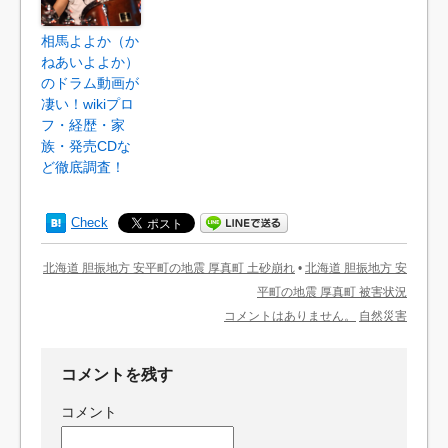
相馬よよか（か
ねあいよよか）
のドラム動画が
凄い！wikiプロ
フ・経歴・家
族・発売CDな
ど徹底調査！
Check
北海道 胆振地方 安平町の地震 厚真町 土砂崩れ
•
北海道 胆振地方 安
平町の地震 厚真町 被害状況
コメントはありません。
自然災害
コメントを残す
コメント