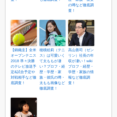
の噂など徹底調
査！
【錦織圭】全米
穂積絵莉（テニ
高山善司（ゼン
オープンテニス
ス）は可愛いく
リン）社長の年
2018 準々決勝
て太ももが凄
収が凄い！wiki
のテレビ放送予
い？プロフ・経
プロフ・経歴・
定&試合予定や
歴・学歴・家
学歴・家族の情
対戦相手など徹
族・彼氏の噂・
報など徹底調
底調査！
太もも画像など
査！
徹底調査！