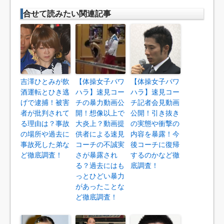
合せて読みたい関連記事
吉澤ひとみが飲
【体操女子パワ
【体操女子パワ
酒運転とひき逃
ハラ】速見コー
ハラ】速見コー
げで逮捕！被害
チの暴力動画公
チ記者会見動画
者が批判されて
開！想像以上で
公開！引き抜き
る理由は？事故
大炎上？動画提
の実態や衝撃の
の場所や過去に
供者による速見
内容を暴露！今
事故死した弟な
コーチの不誠実
後コーチに復帰
ど徹底調査！
さが暴露され
するのかなど徹
る？過去にはも
底調査！
っとひどい暴力
があったことな
ど徹底調査！