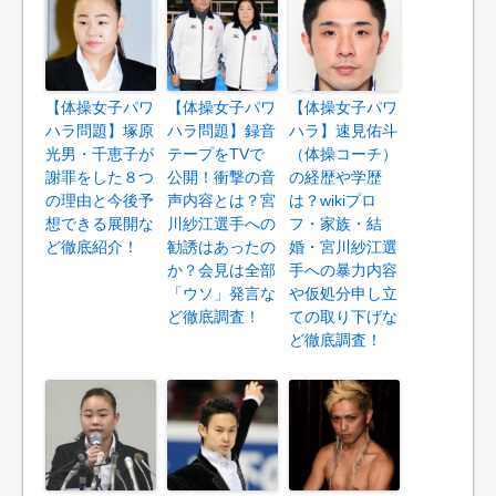
【体操女子パワ
【体操女子パワ
【体操女子パワ
ハラ問題】塚原
ハラ問題】録音
ハラ】速見佑斗
光男・千恵子が
テープをTVで
（体操コーチ）
謝罪をした８つ
公開！衝撃の音
の経歴や学歴
の理由と今後予
声内容とは？宮
は？wikiプロ
想できる展開な
川紗江選手への
フ・家族・結
ど徹底紹介！
勧誘はあったの
婚・宮川紗江選
か？会見は全部
手への暴力内容
「ウソ」発言な
や仮処分申し立
ど徹底調査！
ての取り下げな
ど徹底調査！