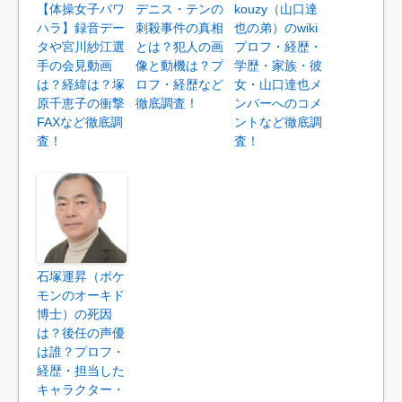
【体操女子パワ
デニス・テンの
kouzy（山口達
ハラ】録音デー
刺殺事件の真相
也の弟）のwiki
タや宮川紗江選
とは？犯人の画
プロフ・経歴・
手の会見動画
像と動機は？プ
学歴・家族・彼
は？経緯は？塚
ロフ・経歴など
女・山口達也メ
原千恵子の衝撃
徹底調査！
ンバーへのコメ
FAXなど徹底調
ントなど徹底調
査！
査！
石塚運昇（ポケ
モンのオーキド
博士）の死因
は？後任の声優
は誰？プロフ・
経歴・担当した
キャラクター・