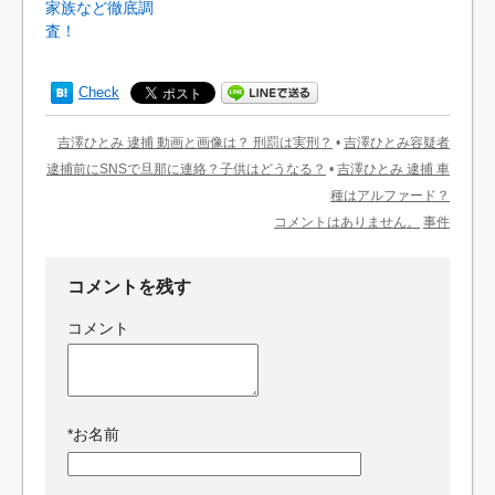
家族など徹底調
査！
Check
吉澤ひとみ 逮捕 動画と画像は？ 刑罰は実刑？
•
吉澤ひとみ容疑者
逮捕前にSNSで旦那に連絡？子供はどうなる？
•
吉澤ひとみ 逮捕 車
種はアルファード？
コメントはありません。
事件
コメントを残す
コメント
*
お名前