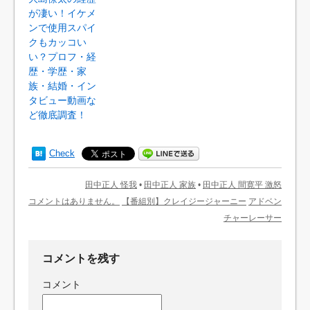
が凄い！イケメ
ンで使用スパイ
クもカッコい
い？プロフ・経
歴・学歴・家
族・結婚・イン
タビュー動画な
ど徹底調査！
Check
田中正人 怪我
•
田中正人 家族
•
田中正人 間寛平 激怒
コメントはありません。
【番組別】クレイジージャーニー
アドベン
チャーレーサー
コメントを残す
コメント