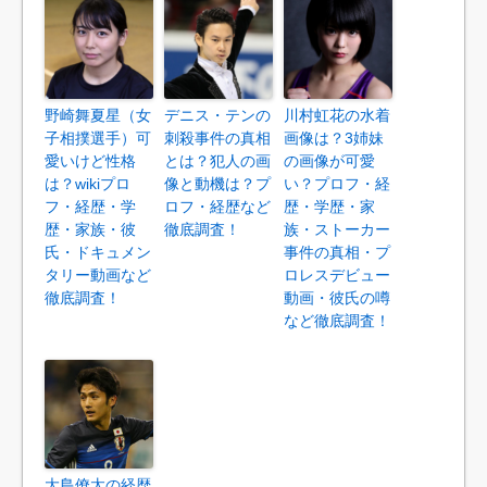
野崎舞夏星（女
デニス・テンの
川村虹花の水着
子相撲選手）可
刺殺事件の真相
画像は？3姉妹
愛いけど性格
とは？犯人の画
の画像が可愛
は？wikiプロ
像と動機は？プ
い？プロフ・経
フ・経歴・学
ロフ・経歴など
歴・学歴・家
歴・家族・彼
徹底調査！
族・ストーカー
氏・ドキュメン
事件の真相・プ
タリー動画など
ロレスデビュー
徹底調査！
動画・彼氏の噂
など徹底調査！
大島僚太の経歴