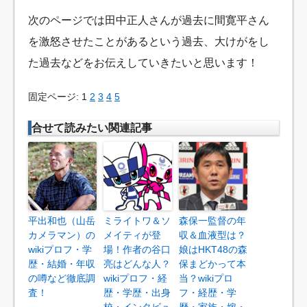
次のページでは田中正人さんが過去に間寛平さん
を激怒させたことがあるという過去、大けがをし
た過去などをお伝えしていきたいと思います！
固定ページ: 1
2
3
4
5
合せて読みたい関連記事
平出和也（山岳
ミライトワ＆ソ
森保一監督の年
カメラマン）の
メイティが登
収＆血液型は？
wikiプロフ・学
場！作者の谷口
娘はHKT48の森
歴・結婚・年収
亮はどんな人？
保まどかって本
の噂など徹底調
wikiプロフ・経
当？wikiプロ
査！
歴・学歴・出身
フ・経歴・学