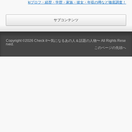
kiプロフ・経歴・学歴・家族・彼女・年収の噂など徹底調査！
サブコンテンツ
Copyright ©2026
Check it〜気になるあの人＆話題の人物〜
All Rights Rese
rved.
このページの先頭へ