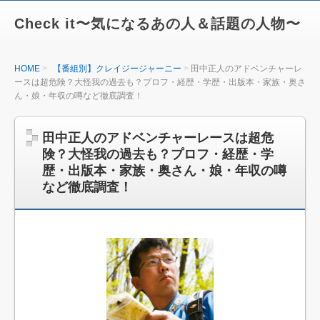
Check it〜気になるあの人＆話題の人物〜
HOME
【番組別】クレイジージャーニー
田中正人のアドベンチャーレ
ースは超危険？大怪我の過去も？プロフ・経歴・学歴・出版本・家族・奥さ
ん・娘・年収の噂など徹底調査！
田中正人のアドベンチャーレースは超危
険？大怪我の過去も？プロフ・経歴・学
歴・出版本・家族・奥さん・娘・年収の噂
など徹底調査！