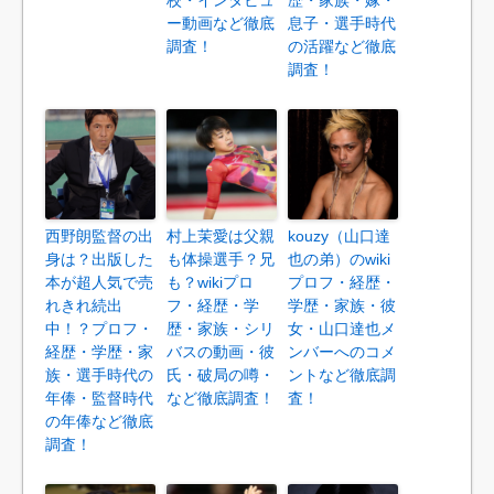
校・インタビュ
歴・家族・嫁・
ー動画など徹底
息子・選手時代
調査！
の活躍など徹底
調査！
西野朗監督の出
村上茉愛は父親
kouzy（山口達
身は？出版した
も体操選手？兄
也の弟）のwiki
本が超人気で売
も？wikiプロ
プロフ・経歴・
れきれ続出
フ・経歴・学
学歴・家族・彼
中！？プロフ・
歴・家族・シリ
女・山口達也メ
経歴・学歴・家
バスの動画・彼
ンバーへのコメ
族・選手時代の
氏・破局の噂・
ントなど徹底調
年俸・監督時代
など徹底調査！
査！
の年俸など徹底
調査！