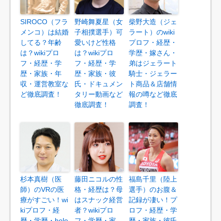
SIROCO（フラ
野崎舞夏星（女
柴野大造（ジェ
メンコ）は結婚
子相撲選手）可
ラート）のwiki
してる？年齢
愛いけど性格
プロフ・経歴・
は？wikiプロ
は？wikiプロ
学歴・嫁さん・
フ・経歴・学
フ・経歴・学
弟はジェラート
歴・家族・年
歴・家族・彼
騎士・ジェラー
収・運営教室な
氏・ドキュメン
ト商品＆店舗情
ど徹底調査！
タリー動画など
報の噂など徹底
徹底調査！
調査！
杉本真樹（医
藤田ニコルの性
福島千里（陸上
師）のVRの医
格・経歴は？母
選手）のお腹＆
療がすごい！wi
はスナック経営
記録が凄い！プ
kiプロフ・経
者？wikiプロ
ロフ・経歴・学
歴・学歴・holo
フ・学歴・家
歴・家族・彼氏