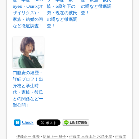
eyes・Osirix(オ
族・5歳年下の
の噂など徹底調
ザイリクス)・
弟・現在の彼氏
査！
家族・結婚の噂
の噂など徹底調
など徹底調査！
査！
門脇麦の経歴・
詳細プロフ！出
身校と学生時
代・家族・彼氏
との関係など一
挙公開！
Check
伊藤正一 死去
•
伊藤正一 息子
•
伊藤圭 三俣山荘 水晶小屋
•
伊藤圭