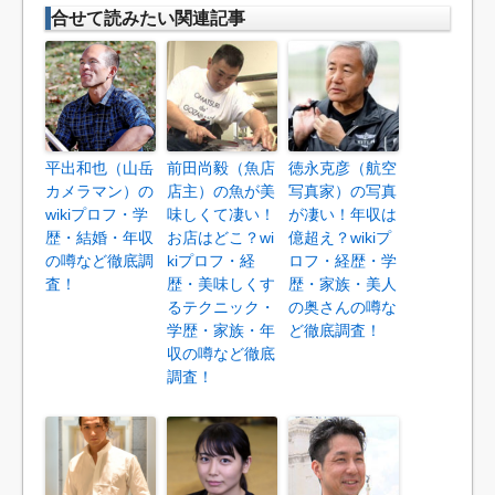
合せて読みたい関連記事
平出和也（山岳
前田尚毅（魚店
徳永克彦（航空
カメラマン）の
店主）の魚が美
写真家）の写真
wikiプロフ・学
味しくて凄い！
が凄い！年収は
歴・結婚・年収
お店はどこ？wi
億超え？wikiプ
の噂など徹底調
kiプロフ・経
ロフ・経歴・学
査！
歴・美味しくす
歴・家族・美人
るテクニック・
の奥さんの噂な
学歴・家族・年
ど徹底調査！
収の噂など徹底
調査！