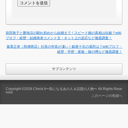
前田敦子と勝地涼の馴れ初めから結婚まで！スピード婚の真相は妊娠？wiki
プロフ・経歴・結婚発表コメント文・ネット上の反応など徹底調査！
葉葺正幸（和僑商店）社長の年収が凄い！銀座十石の場所は？wikiプロフ・
経歴・学歴・家族・娘の噂など徹底調査！
サブコンテンツ
Copyright ©2026
Check it〜気になるあの人＆話題の人物〜
All Rights Rese
rved.
このページの先頭へ