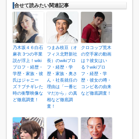
合せて読みたい関連記事
乃木坂４６白石
つまみ枝豆（オ
クロコップ荒木
麻衣 3つの卒業
フィス北野新社
の空手家の動画
説が浮上！wiki
長）のwikiプロ
は？彼女はい
プロフ・経歴・
フ・経歴・学
る？wikiプロ
学歴・家族・彼
歴・家族・奥さ
フ・経歴・学
氏はジャニー
ん・社長就任の
歴・彼女の噂・
ズ？ブチギレた
理由は「一番ヒ
コンビ名の由来
時の衝撃映像な
マだから」の真
など徹底調査！
ど徹底調査！
相など徹底調
査！