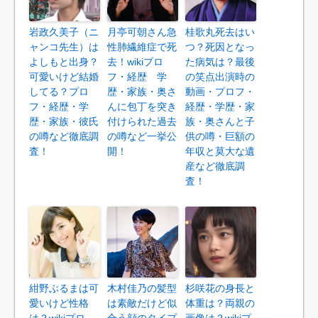
岩政久美子（ニ
月亭可朝さん急
桂歌丸死去はい
ャンコ先生）は
性肺繊維症で死
つ？死因となっ
よしもと出身？
去！wikiプロ
た病気は？最後
可愛いけど結婚
フ・経歴 学
の笑点出演時の
してる？プロ
歴・家族・奥さ
動画・プロフ・
フ・経歴・学
んに包丁を突き
経歴・学歴・家
歴・家族・彼氏
付けられた過去
族・奥さんと子
の噂など徹底調
の噂など一挙公
供の噂・巨額の
査！
開！
年収と莫大な遺
産など徹底調
査！
紺野ぶるまは可
木村佳乃の髪型
杉咲花の身長と
愛いけど性格
は素敵だけど似
体重は？両親の
は？wikiプロ
合う顔のタイプ
画像は？wikiプ