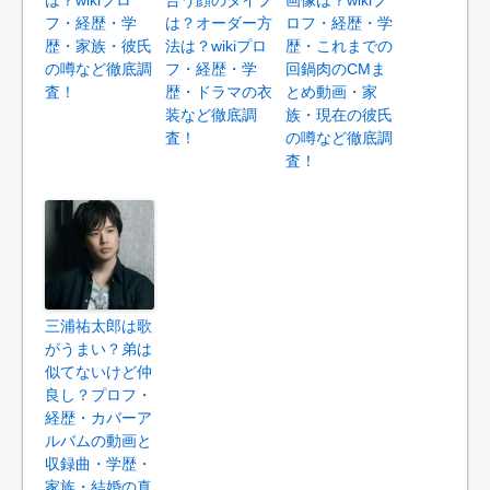
フ・経歴・学
は？オーダー方
ロフ・経歴・学
歴・家族・彼氏
法は？wikiプロ
歴・これまでの
の噂など徹底調
フ・経歴・学
回鍋肉のCMま
査！
歴・ドラマの衣
とめ動画・家
装など徹底調
族・現在の彼氏
査！
の噂など徹底調
査！
三浦祐太郎は歌
がうまい？弟は
似てないけど仲
良し？プロフ・
経歴・カバーア
ルバムの動画と
収録曲・学歴・
家族・結婚の真