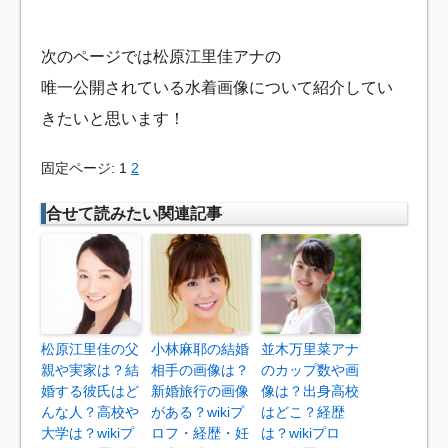
次のページでは松原江里佳アナの
唯一公開されている水着画像について紹介してい
きたいと思います！
固定ページ: 1
2
合せて読みたい関連記事
松原江里佳の父
小林麻耶の結婚
並木万里菜アナ
親や実家は？結
相手の画像は？
のカップ数や画
婚する彼氏はど
新婚旅行の画像
像は？出身高校
んな人？高校や
がある？wikiプ
はどこ？経歴
大学は？wikiプ
ロフ・経歴・妊
は？wikiプロ