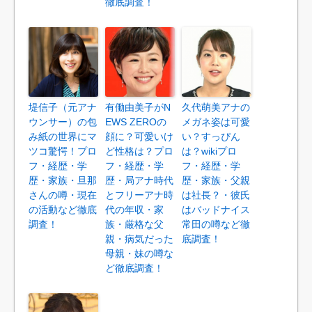
徹底調査！
堤信子（元アナ
有働由美子がN
久代萌美アナの
ウンサー）の包
EWS ZEROの
メガネ姿は可愛
み紙の世界にマ
顔に？可愛いけ
い？すっぴん
ツコ驚愕！プロ
ど性格は？プロ
は？wikiプロ
フ・経歴・学
フ・経歴・学
フ・経歴・学
歴・家族・旦那
歴・局アナ時代
歴・家族・父親
さんの噂・現在
とフリーアナ時
は社長？・彼氏
の活動など徹底
代の年収・家
はバッドナイス
調査！
族・厳格な父
常田の噂など徹
親・病気だった
底調査！
母親・妹の噂な
ど徹底調査！