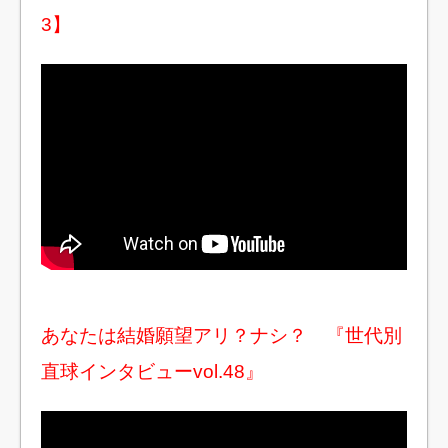
3】
あなたは結婚願望アリ？ナシ？ 『世代別
直球インタビューvol.48』