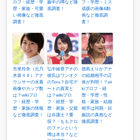
ロフ・経歴・学
娠中の噂など徹
フ・学歴・ミス
歴・家族・可愛
底調査！
成蹊の画像&動
い画像など徹底
画など徹底調
調査！
査！
市來玲奈（元乃
弘中綾香アナの
徳島えりかアナ
木坂４６）アナ
彼氏はワンオク
の結婚相手の正
ウンサーの水着
のToru？自宅デ
体が判明！？wi
画像やカップ数
ートの真実と
kiプロフ・経
は？wikiプロ
は？wikiプロ
歴・学歴・性
フ・経歴・学
フ・経歴・学
格・家族・結婚
歴・家族の情報
歴・家族・父親
相手は同期・妊
など徹底調査！
は弁護士？重
娠説の真相など
役？・ももクロ
徹底調査！
のファンという
噂は本当？など