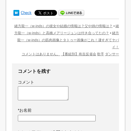
Check
緒方龍一（w-inds）の彼女や結婚の情報は？父や姉の情報は？
•
緒
方龍一（w-inds）と高橋メアリージュンは付き合ってたの？
•
緒方
龍一（w-inds）の筋肉画像とタトゥー画像がこれ！凄すぎてヤバ
イ！
コメントはありません。
【番組別】有吉反省会
歌手
ダンサー
コメントを残す
コメント
*
お名前