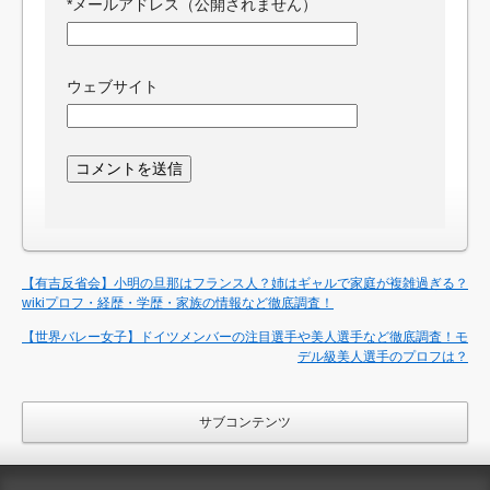
*
メールアドレス（公開されません）
ウェブサイト
【有吉反省会】小明の旦那はフランス人？姉はギャルで家庭が複雑過ぎる？
wikiプロフ・経歴・学歴・家族の情報など徹底調査！
【世界バレー女子】ドイツメンバーの注目選手や美人選手など徹底調査！モ
デル級美人選手のプロフは？
サブコンテンツ