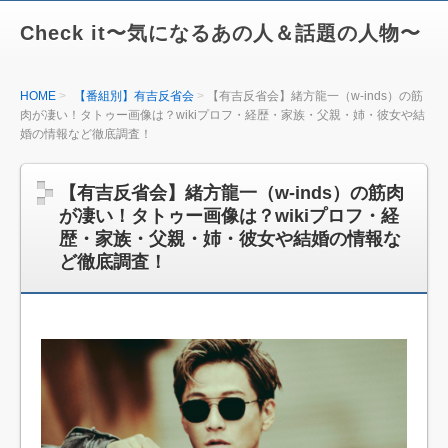
Check it〜気になるあの人＆話題の人物〜
HOME
【番組別】有吉反省会
【有吉反省会】緒方龍一（w-inds）の筋
肉が凄い！タトゥー画像は？wikiプロフ・経歴・家族・父親・姉・彼女や結
婚の情報など徹底調査！
【有吉反省会】緒方龍一（w-inds）の筋肉
が凄い！タトゥー画像は？wikiプロフ・経
歴・家族・父親・姉・彼女や結婚の情報な
ど徹底調査！