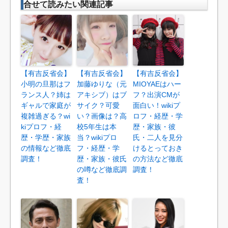
合せて読みたい関連記事
【有吉反省会】
【有吉反省会】
【有吉反省会】
小明の旦那はフ
加藤ゆりな（元
MIOYAEはハー
ランス人？姉は
アキシブ）はブ
フ？出演CMが
ギャルで家庭が
サイク？可愛
面白い！wikiプ
複雑過ぎる？wi
い？画像は？高
ロフ・経歴・学
kiプロフ・経
校5年生は本
歴・家族・彼
歴・学歴・家族
当？wikiプロ
氏・二人を見分
の情報など徹底
フ・経歴・学
けるとっておき
調査！
歴・家族・彼氏
の方法など徹底
の噂など徹底調
調査！
査！