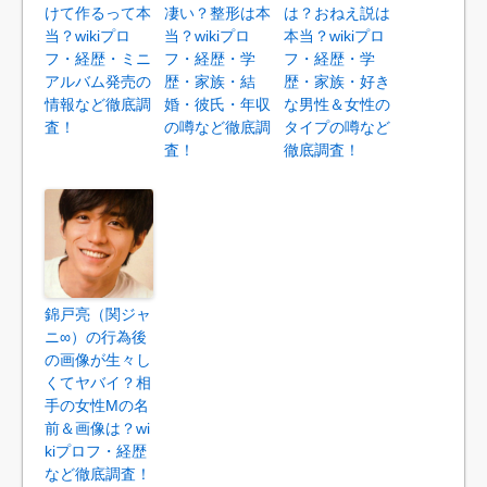
けて作るって本
凄い？整形は本
は？おねえ説は
当？wikiプロ
当？wikiプロ
本当？wikiプロ
フ・経歴・ミニ
フ・経歴・学
フ・経歴・学
アルバム発売の
歴・家族・結
歴・家族・好き
情報など徹底調
婚・彼氏・年収
な男性＆女性の
査！
の噂など徹底調
タイプの噂など
査！
徹底調査！
錦戸亮（関ジャ
ニ∞）の行為後
の画像が生々し
くてヤバイ？相
手の女性Mの名
前＆画像は？wi
kiプロフ・経歴
など徹底調査！