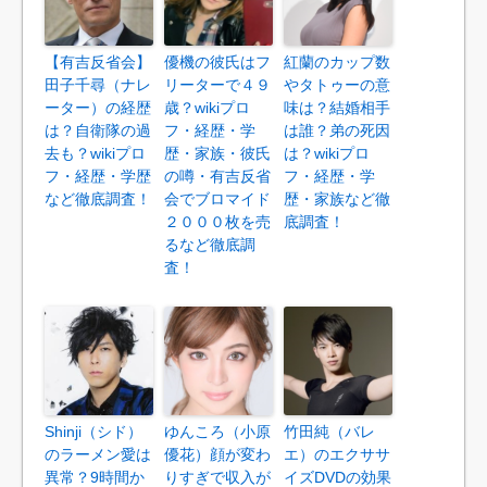
【有吉反省会】
優機の彼氏はフ
紅蘭のカップ数
田子千尋（ナレ
リーターで４９
やタトゥーの意
ーター）の経歴
歳？wikiプロ
味は？結婚相手
は？自衛隊の過
フ・経歴・学
は誰？弟の死因
去も？wikiプロ
歴・家族・彼氏
は？wikiプロ
フ・経歴・学歴
の噂・有吉反省
フ・経歴・学
など徹底調査！
会でブロマイド
歴・家族など徹
２０００枚を売
底調査！
るなど徹底調
査！
Shinji（シド）
ゆんころ（小原
竹田純（バレ
のラーメン愛は
優花）顔が変わ
エ）のエクササ
異常？9時間か
りすぎで収入が
イズDVDの効果