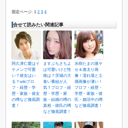
固定ページ: 1
2
3
4
合せて読みたい関連記事
阿久津仁愛はイ
ますぶちさちよ
水樹たまの激ヤ
ケメンで可愛
は可愛いけど性
セ＆激太り画
い？彼女はい
格は？茨城の大
像！濡れ場と土
る？wikiプロ
食い番組が人
偶画像が凄い！
フ・経歴・学
気？プロフ・経
プロフ・経歴・
歴・家族・彼女
歴・学歴・家
学歴・家族・彼
の噂など徹底調
族・結婚の噂の
氏・婚活中の噂
査！
真相・彼氏の噂
など徹底調査！
など徹底調査！