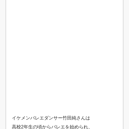
イケメンバレエダンサー竹田純さんは
高校2年生の頃からバレエを始められ、