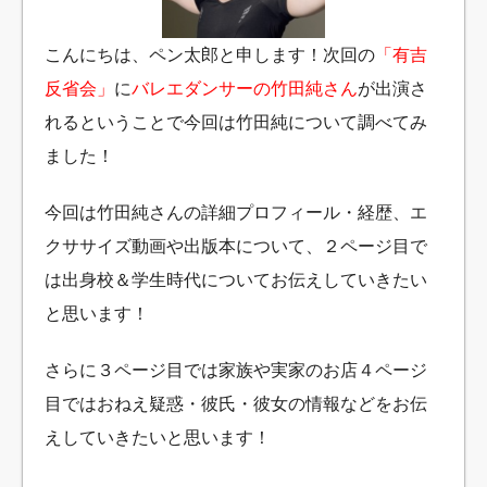
こんにちは、ペン太郎と申します！次回の
「有吉
反省会」
に
バレエダンサーの竹田純さん
が出演さ
れるということで今回は竹田純について調べてみ
ました！
今回は竹田純さんの詳細プロフィール・経歴、エ
クササイズ動画や出版本について、２ページ目で
は
出身校＆学生時代についてお伝えしていきたい
と思います！
さらに３ページ目では家族や実家のお店４ページ
目ではおねえ疑惑・彼氏・彼女の情報などをお伝
えしていきたいと思います！