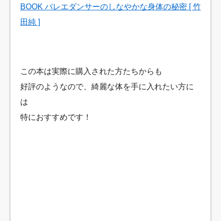
BOOK バレエダンサーのしなやかな身体の秘密 [ 竹
田純 ]
この本は実際に購入された方たちからも
好評のようなので、綺麗な体を手に入れたい方に
は
特におすすめです！