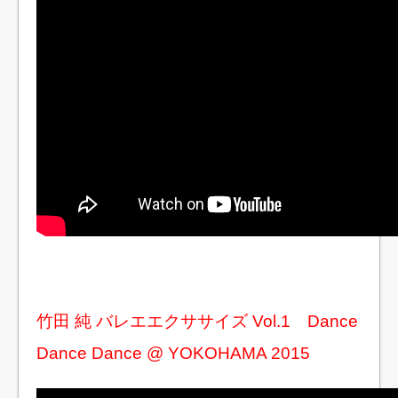
竹田 純 バレエエクササイズ Vol.1 Dance
Dance Dance @ YOKOHAMA 2015