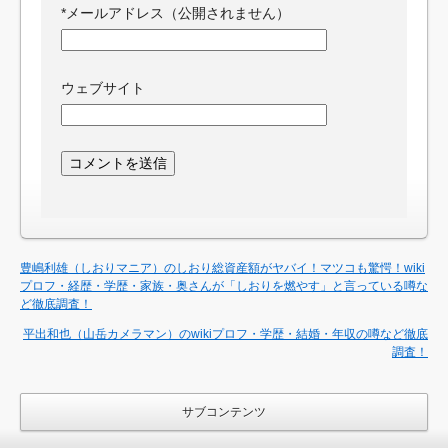
*
メールアドレス（公開されません）
ウェブサイト
豊嶋利雄（しおりマニア）のしおり総資産額がヤバイ！マツコも驚愕！wiki
プロフ・経歴・学歴・家族・奥さんが「しおりを燃やす」と言っている噂な
ど徹底調査！
平出和也（山岳カメラマン）のwikiプロフ・学歴・結婚・年収の噂など徹底
調査！
サブコンテンツ