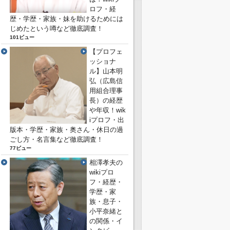
ロフ・経
歴・学歴・家族・妹を助けるためには
じめたという噂など徹底調査！
101ビュー
【プロフェ
ッショナ
ル】山本明
弘（広島信
用組合理事
長）の経歴
や年収！wik
iプロフ・出
版本・学歴・家族・奥さん・休日の過
ごし方・名言集など徹底調査！
77ビュー
相澤孝夫の
wikiプロ
フ・経歴・
学歴・家
族・息子・
小平奈緒と
の関係・イ