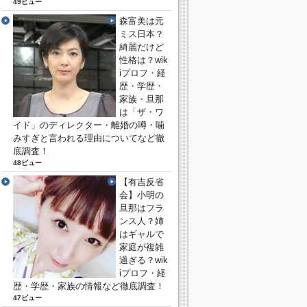
49ビュー
森富美は元
ミス日本？
綺麗だけど
性格は？wik
iプロフ・経
歴・学歴・
家族・旦那
は「ザ・ワ
イド」のディレクター・離婚の噂・噛
みすぎと言われる理由についてなど徹
底調査！
48ビュー
【有吉反省
会】小明の
旦那はフラ
ンス人？姉
はギャルで
家庭が複雑
過ぎる？wik
iプロフ・経
歴・学歴・家族の情報など徹底調査！
47ビュー