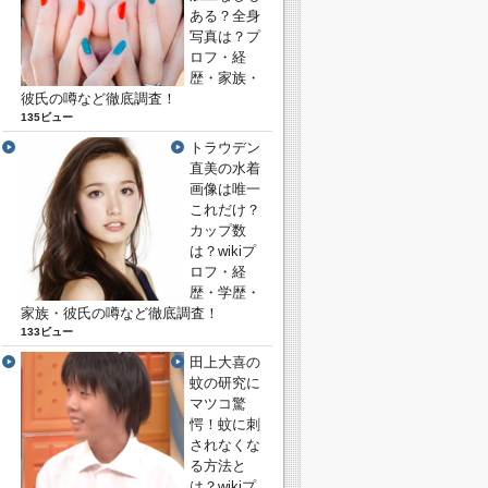
ある？全身
写真は？プ
ロフ・経
歴・家族・
彼氏の噂など徹底調査！
135ビュー
トラウデン
直美の水着
画像は唯一
これだけ？
カップ数
は？wikiプ
ロフ・経
歴・学歴・
家族・彼氏の噂など徹底調査！
133ビュー
田上大喜の
蚊の研究に
マツコ驚
愕！蚊に刺
されなくな
る方法と
は？wikiプ