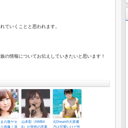
、
されていくことと思われます。
！
家族の情報についてお伝えしていきたいと思います！
たまの激ヤセ
山本彩（NMB4
元Dream5大原優
太り画像！濡
8）が突然の卒業
乃は可愛いけど性