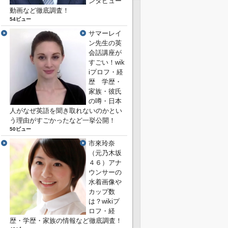
ンタビュー
動画など徹底調査！
54ビュー
サマーレイ
ン先生の英
会話講座が
すごい！wik
iプロフ・経
歴 学歴・
家族・彼氏
の噂・日本
人がなぜ英語を聞き取れないのかとい
う理由がすごかったなど一挙公開！
50ビュー
市來玲奈
（元乃木坂
４６）アナ
ウンサーの
水着画像や
カップ数
は？wikiプ
ロフ・経
歴・学歴・家族の情報など徹底調査！