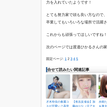
力を入れていたようです！
とても努力家で頭も良い方なので
卒業してもいろいろな場所で活躍
これからも頑張ってほしいですね
次のページでは渡邉ひかるさんの
固定ページ:
1
2
3
4
5
合せて読みたい関連記事
才木玲佳の春麗コ
【有吉反省会】加
水樹
スが可愛い？高学
藤ゆりな（元アキ
＆激