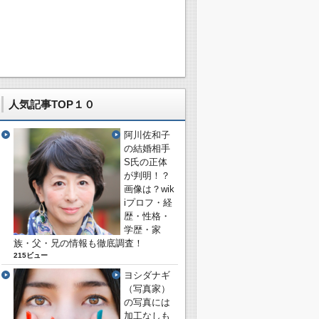
人気記事TOP１０
阿川佐和子
の結婚相手
S氏の正体
が判明！？
画像は？wik
iプロフ・経
歴・性格・
学歴・家
族・父・兄の情報も徹底調査！
215ビュー
ヨシダナギ
（写真家）
の写真には
加工なしも