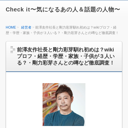
Check it〜気になるあの人＆話題の人物〜
HOME
経営者
前澤友作社長と剛力彩芽馴れ初めは？wikiプロフ・経
歴・学歴・家族・子供が３人いる？・剛力彩芽さんとの噂など徹底調査！
前澤友作社長と剛力彩芽馴れ初めは？wiki
プロフ・経歴・学歴・家族・子供が３人い
る？・剛力彩芽さんとの噂など徹底調査！