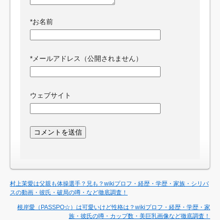
*
お名前
*
メールアドレス（公開されません）
ウェブサイト
村上茉愛は父親も体操選手？兄も？wikiプロフ・経歴・学歴・家族・シリバ
スの動画・彼氏・破局の噂・など徹底調査！
根岸愛（PASSPO☆）は可愛いけど性格は？wikiプロフ・経歴・学歴・家
族・彼氏の噂・カップ数・美巨乳画像など徹底調査！