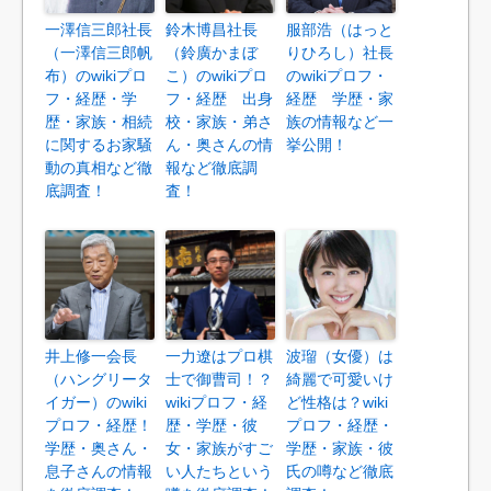
一澤信三郎社長
鈴木博昌社長
服部浩（はっと
（一澤信三郎帆
（鈴廣かまぼ
りひろし）社長
布）のwikiプロ
こ）のwikiプロ
のwikiプロフ・
フ・経歴・学
フ・経歴 出身
経歴 学歴・家
歴・家族・相続
校・家族・弟さ
族の情報など一
に関するお家騒
ん・奥さんの情
挙公開！
動の真相など徹
報など徹底調
底調査！
査！
井上修一会長
一力遼はプロ棋
波瑠（女優）は
（ハングリータ
士で御曹司！？
綺麗で可愛いけ
イガー）のwiki
wikiプロフ・経
ど性格は？wiki
プロフ・経歴！
歴・学歴・彼
プロフ・経歴・
学歴・奥さん・
女・家族がすご
学歴・家族・彼
息子さんの情報
い人たちという
氏の噂など徹底