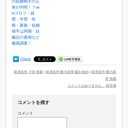
の結婚相手の正
体が判明！？wi
kiプロフ・経
歴・学歴・性
格・家族・結婚
相手は同期・妊
娠説の真相など
徹底調査！
Check
前澤友作 子供 母親
•
前澤友作 剛力彩芽 馴れ初め
•
前澤友作 剛力彩
芽 熱愛
コメントはありません。
経営者
コメントを残す
コメント