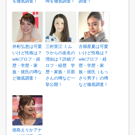
を徹底調査！
噂を徹底調査！
調査！
井桁弘恵は可愛
三村里江 ミム
古畑星夏は可愛
いけど性格は？
ラからの改名の
いけど性格は？
wikiプロフ・経
理由は？詳細プ
wikiプロフ・経
歴・学歴・家
ロフ・経歴 学
歴・学歴・家
族・彼氏の噂な
歴・家族・旦那
族・彼氏（もっ
ど徹底調査！
さんの噂など一
さり男子）の噂
挙公開！
など徹底調査！
徳島えりかアナ