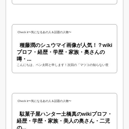
界」に写真家の白汚零さんが出演されるということで今回は白汚零
さんについて調べてみました！今回は白汚...
Check it〜気になるあの人＆話題の人物〜
種藤潤のシュウマイ画像が人気！？wiki
プロフ・経歴・学歴・家族・奥さんの
噂・...
こんにちは、ペン太郎と申します！次回の「マツコの知らない世
界」に一般社団法人オーガニックヴィレッジジャパンの種藤潤さん
が出演されるということで今回は種藤潤さ...
Check it〜気になるあの人＆話題の人物〜
駄菓子屋ハンター土橋真のwikiプロフ・
経歴・学歴・家族・美人の奥さん・二児
の...