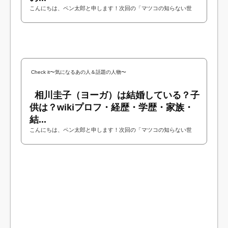
こんにちは、ペン太郎と申します！次回の「マツコの知らない世
界」に駄菓子屋ハンターの土橋誠さんが出演されるということで今
回は土橋誠さんについて調べてみました！...
Check it〜気になるあの人＆話題の人物〜
相川圭子（ヨーガ）は結婚している？子
供は？wikiプロフ・経歴・学歴・家族・
結...
こんにちは、ペン太郎と申します！次回の「マツコの知らない世
界」にヨーガ指導者の相川圭子さんが出演されるということで今回
は相川圭子さんについて調べてみました！...