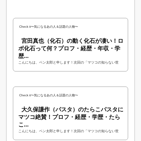
Check it〜気になるあの人＆話題の人物〜
宮田真也（化石）の動く化石が凄い！ロ
ボ化石って何？プロフ・経歴・年収・学
歴...
こんにちは、ペン太郎と申します！次回の「マツコの知らない世
界」に化石学者の宮田真也さんが出演されるということで今回は宮
田真也さんについて調べてみました！今回...
Check it〜気になるあの人＆話題の人物〜
大久保謙作（パスタ）のたらこパスタに
マツコ絶賛！プロフ・経歴・学歴・たら
こ...
こんにちは、ペン太郎と申します！次回の「マツコの知らない世
界」にパスタ専門店を営む米米CLUBの大久保謙作さんが出演される