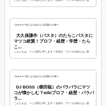
界」に化石学者の宮田真也さんが出演されるということで今回は宮
田真也さんについて調べてみました！今回...
Check it〜気になるあの人＆話題の人物〜
大久保謙作（パスタ）のたらこパスタに
マツコ絶賛！プロフ・経歴・学歴・たら
こ...
こんにちは、ペン太郎と申します！次回の「マツコの知らない世
界」にパスタ専門店を営む米米CLUBの大久保謙作さんが出演される
ということで今回は大久保謙作さんについ...
Check it〜気になるあの人＆話題の人物〜
DJ BOSS（横田聡）のパラパラにマツ
コが懐かしむ？wikiプロフ・経歴・パラパ
ラ...
こんにちは、ペン太郎と申します！次回の「マツコの知らない世