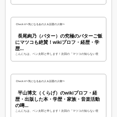
界」にDJ BOSSさんが出演されるということで今回はDJ BOSSさん
について調べてみました！今回はDJ BOSSさん...
Check it〜気になるあの人＆話題の人物〜
長尾絢乃（バター）の究極のバターご飯
にマツコも絶賛！wikiプロフ・経歴・学
歴...
こんにちは、ペン太郎と申します！次回の「マツコの知らない世
界」にバターのおいしい食べ方を教えてくれる長尾絢乃さんが出演
されるということで今回は長尾絢乃さんに...
Check it〜気になるあの人＆話題の人物〜
平山博文（くらげ）のwikiプロフ・経
歴・出版した本・学歴・家族・音楽活動
の噂...
こんにちは、ペン太郎と申します！次回の「マツコの知らない世
界」にクラゲのコミュニティサイト（jfish：ジェーフィッシュ）を運