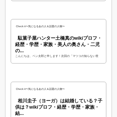
が出演されるということで今回は種藤潤さ...
Check it〜気になるあの人＆話題の人物〜
駄菓子屋ハンター土橋真のwikiプロフ・
経歴・学歴・家族・美人の奥さん・二児
の...
こんにちは、ペン太郎と申します！次回の「マツコの知らない世
界」に駄菓子屋ハンターの土橋誠さんが出演されるということで今
回は土橋誠さんについて調べてみました！...
Check it〜気になるあの人＆話題の人物〜
相川圭子（ヨーガ）は結婚している？子
供は？wikiプロフ・経歴・学歴・家族・
結...