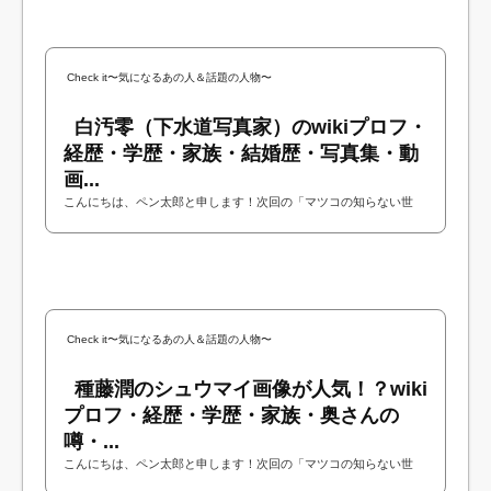
Check it〜気になるあの人＆話題の人物〜
白汚零（下水道写真家）のwikiプロフ・
経歴・学歴・家族・結婚歴・写真集・動
画...
こんにちは、ペン太郎と申します！次回の「マツコの知らない世
界」に写真家の白汚零さんが出演されるということで今回は白汚零
さんについて調べてみました！今回は白汚...
Check it〜気になるあの人＆話題の人物〜
種藤潤のシュウマイ画像が人気！？wiki
プロフ・経歴・学歴・家族・奥さんの
噂・...
こんにちは、ペン太郎と申します！次回の「マツコの知らない世
界」に一般社団法人オーガニックヴィレッジジャパンの種藤潤さん