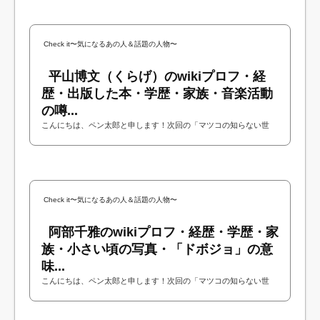
Check it〜気になるあの人＆話題の人物〜
平山博文（くらげ）のwikiプロフ・経
歴・出版した本・学歴・家族・音楽活動
の噂...
こんにちは、ペン太郎と申します！次回の「マツコの知らない世
界」にクラゲのコミュニティサイト（jfish：ジェーフィッシュ）を運
営する平山博文さんが出演されるという...
Check it〜気になるあの人＆話題の人物〜
阿部千雅のwikiプロフ・経歴・学歴・家
族・小さい頃の写真・「ドボジョ」の意
味...
こんにちは、ペン太郎と申します！次回の「マツコの知らない世
界」にキャリア官僚の阿部千雅さんが出演されるということで今回
は阿部千雅さんについて調べてみました！...