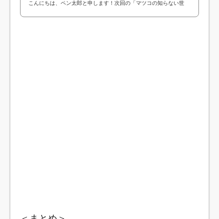
こんにちは、ペン太郎と申します！次回の「マツコの知らない世
界」にヨーガ指導者の相川圭子さんが出演されるということで今回
は相川圭子さんについて調べてみました！...
＜まとめ＞