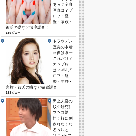
ある？全身
写真は？プ
ロフ・経
歴・家族・
彼氏の噂など徹底調査！
135ビュー
トラウデン
直美の水着
画像は唯一
これだけ？
カップ数
は？wikiプ
ロフ・経
歴・学歴・
家族・彼氏の噂など徹底調査！
133ビュー
田上大喜の
蚊の研究に
マツコ驚
愕！蚊に刺
されなくな
る方法と
は？wikiプ