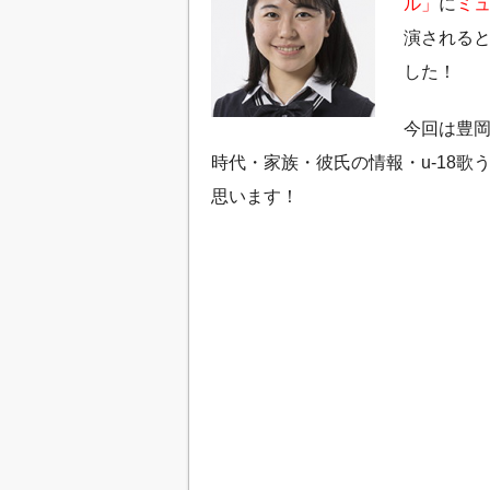
ル」
に
ミ
演される
した！
今回は豊
時代・家族・彼氏の情報・u-18
思います！