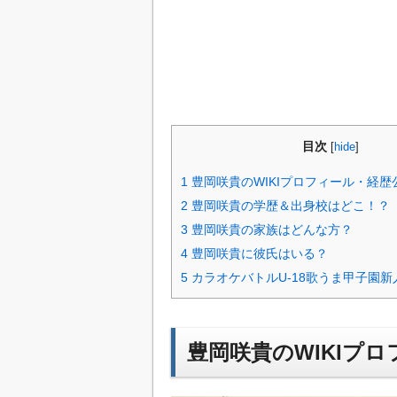
目次
[
hide
]
1
豊岡咲貴のWIKIプロフィール・経歴
2
豊岡咲貴の学歴＆出身校はどこ！？
3
豊岡咲貴の家族はどんな方？
4
豊岡咲貴に彼氏はいる？
5
カラオケバトルU-18歌うま甲子園
豊岡咲貴のWIKIプ