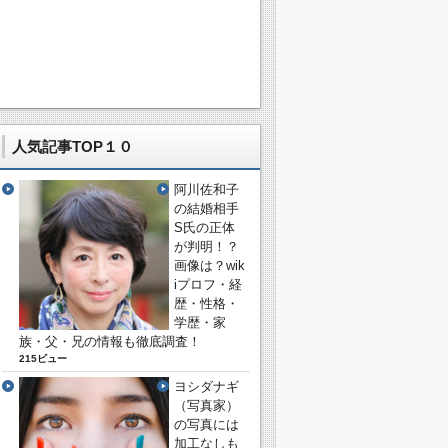
人気記事TOP１０
阿川佐和子
の結婚相手
S氏の正体
が判明！？
画像は？wik
iプロフ・経
歴・性格・
学歴・家
族・父・兄の情報も徹底調査！
215ビュー
ヨシダナギ
（写真家）
の写真には
加工なしも