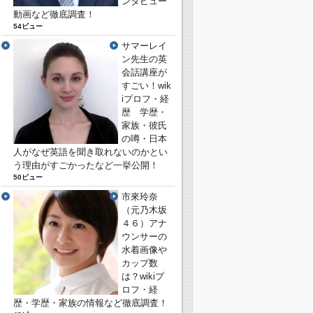
ンタビュー
動画など徹底調査！
54ビュー
サマーレイ
ン先生の英
会話講座が
すごい！wik
iプロフ・経
歴 学歴・
家族・彼氏
の噂・日本
人がなぜ英語を聞き取れないのかとい
う理由がすごかったなど一挙公開！
50ビュー
市來玲奈
（元乃木坂
４６）アナ
ウンサーの
水着画像や
カップ数
は？wikiプ
ロフ・経
歴・学歴・家族の情報など徹底調査！