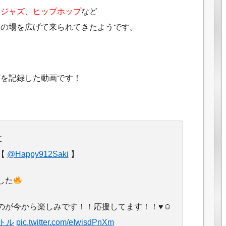
ージャズ、ヒップホップ
など
躍の場を広げて来られてきたようです。
声を記録した動画です！
に
【
@Happy912Saki
】
した
のが今から楽しみです！！応援してます！！♥☺︎
トル
pic.twitter.com/eIwisdPnXm