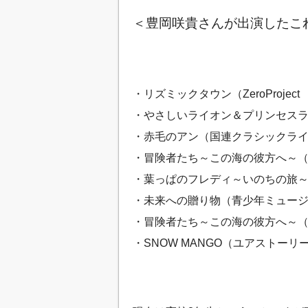
＜豊岡咲貴さんが出演したこ
・リズミックタウン（ZeroProjec
・やさしいライオン＆プリンセスラ
・赤毛のアン（国連クラシックライ
・冒険者たち～この海の彼方へ～（JOY
・葉っぱのフレディ～いのちの旅～
・未来への贈り物（青少年ミュージ
・冒険者たち～この海の彼方へ～（JOY
・SNOW MANGO（ユアストーリ