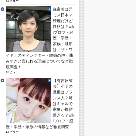
49ビュー
森富美は元
ミス日本？
綺麗だけど
性格は？wik
iプロフ・経
歴・学歴・
家族・旦那
は「ザ・ワ
イド」のディレクター・離婚の噂・噛
みすぎと言われる理由についてなど徹
底調査！
48ビュー
【有吉反省
会】小明の
旦那はフラ
ンス人？姉
はギャルで
家庭が複雑
過ぎる？wik
iプロフ・経
歴・学歴・家族の情報など徹底調査！
47ビュー