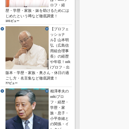
ロフ・経
歴・学歴・家族・妹を助けるためには
じめたという噂など徹底調査！
101ビュー
【プロフェ
ッショナ
ル】山本明
弘（広島信
用組合理事
長）の経歴
や年収！wik
iプロフ・出
版本・学歴・家族・奥さん・休日の過
ごし方・名言集など徹底調査！
77ビュー
相澤孝夫の
wikiプロ
フ・経歴・
学歴・家
族・息子・
小平奈緒と
の関係・イ