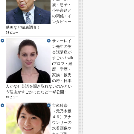
族・息子・
小平奈緒と
の関係・イ
ンタビュー
動画など徹底調査！
53ビュー
サマーレイ
ン先生の英
会話講座が
すごい！wik
iプロフ・経
歴 学歴・
家族・彼氏
の噂・日本
人がなぜ英語を聞き取れないのかとい
う理由がすごかったなど一挙公開！
49ビュー
市來玲奈
（元乃木坂
４６）アナ
ウンサーの
水着画像や
カップ数