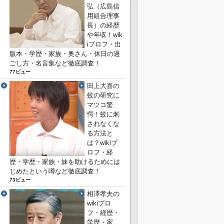
弘（広島信
用組合理事
長）の経歴
や年収！wik
iプロフ・出
版本・学歴・家族・奥さん・休日の過
ごし方・名言集など徹底調査！
77ビュー
田上大喜の
蚊の研究に
マツコ驚
愕！蚊に刺
されなくな
る方法と
は？wikiプ
ロフ・経
歴・学歴・家族・妹を助けるためには
じめたという噂など徹底調査！
73ビュー
相澤孝夫の
wikiプロ
フ・経歴・
学歴・家