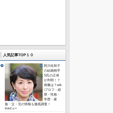
人気記事TOP１０
阿川佐和子
の結婚相手
S氏の正体
が判明！？
画像は？wik
iプロフ・経
歴・性格・
学歴・家
族・父・兄の情報も徹底調査！
214ビュー