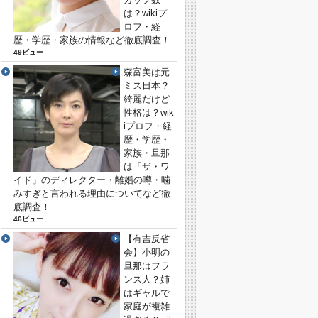
は？wikiプ
ロフ・経
歴・学歴・家族の情報など徹底調査！
49ビュー
森富美は元
ミス日本？
綺麗だけど
性格は？wik
iプロフ・経
歴・学歴・
家族・旦那
は「ザ・ワ
イド」のディレクター・離婚の噂・噛
みすぎと言われる理由についてなど徹
底調査！
46ビュー
【有吉反省
会】小明の
旦那はフラ
ンス人？姉
はギャルで
家庭が複雑