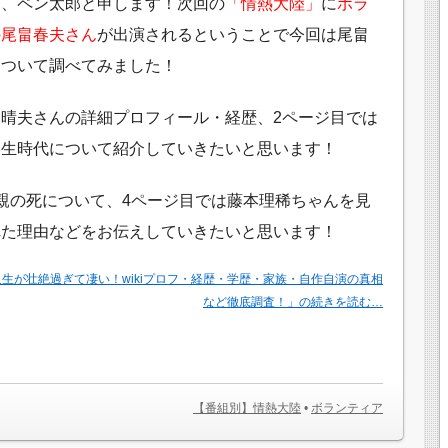
は、ペン太郎と申します！次回の
「情熱大陸」
に
ボラ
の尾畠春夫さん
が出演されるということで今回は尾畠
について調べてみました！
晴夫さんの詳細プロフィール・経歴、2ページ目では
学生時代について紹介していきたいと思います！
親の死について、4ページ目では藤本理稀ちゃんを見
れた理由などをお伝えしていきたいと思います！
生が壮絶過ぎて凄い！wikiプロフ・経歴・学歴・家族・自作自演の真相
など徹底調査！」の続きを読む…
【番組別】情熱大陸
•
ボランティア