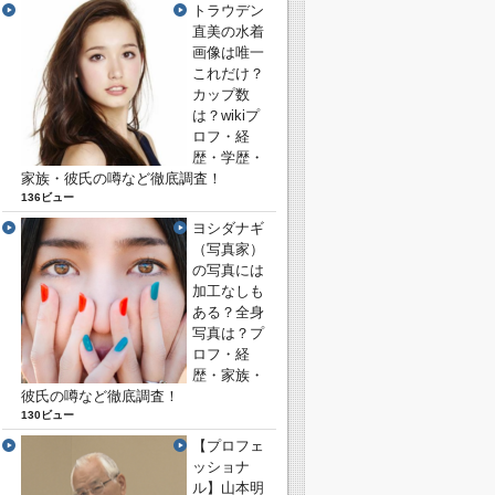
トラウデン
直美の水着
画像は唯一
これだけ？
カップ数
は？wikiプ
ロフ・経
歴・学歴・
家族・彼氏の噂など徹底調査！
136ビュー
ヨシダナギ
（写真家）
の写真には
加工なしも
ある？全身
写真は？プ
ロフ・経
歴・家族・
彼氏の噂など徹底調査！
130ビュー
【プロフェ
ッショナ
ル】山本明