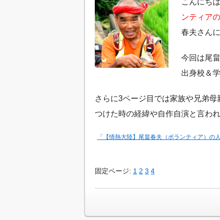
こんにち
ンティア
春夫さん
今回は尾畠
出身校＆
さらに3ページ目では家族や兄弟母
つけた時の経緯や自作自演と言わ
「【情熱大陸】尾畠春夫（ボランティア）の人
固定ページ:
1
2
3
4